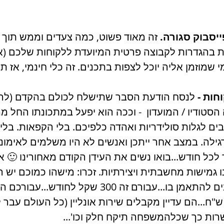
, כמה צעדים וממש תוך כמה דקות, כל 
 דאגו לשנות בהגדרות לקבוצה פרטית המיועדת ללקוחות
כך שרק מי שמוזמן אליה יוכל לצפות בתכנים. זה כלי חי
 הסבר שתישלח לכולם בהקדם (להקדים תרופה 
הסביר שזה הסטודיו / המועדון  - וככה הוא יפעל במתכ
קוחות חייבים לגלות סולידריות ואהדה כלפיכם. בלי הק
פילו יותר לכל חודש...בואו נשים את העידן הקודם מאחורינו 
 בו...עבורם זה 300 שקל לחודש...עבורכם המשמעות הזו 
0 ש"ח...הם עדיין מקבלים שירות אונליין (כל העולם עבר לשם)...הדגישו
את היתרון של האפשרות כך שכלהמשפח