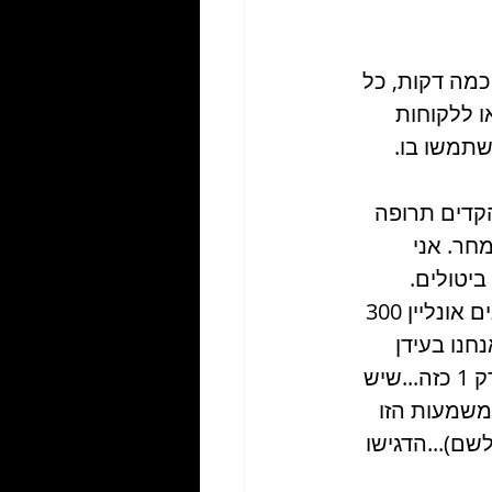
כמה דקות, כל 
 ללקוחות 
שתמשו בו. 
קדים תרופה 
חר. אני 
יטולים. 
הסיטואציה היא לא רגילה. במצב אחר ייתכן ואנשים לא היו משלמים לאימונים אונליין 300 
נחנו בעידן 
חדש שמצריך מאיתנו גמישות מחשבתית ויצירתיות. זכרו: מישהו כמוכם יש רק 1 כזה...שיש 
לחודש...עבורכם המשמעות הזו 
בר לשם)...הדגישו 