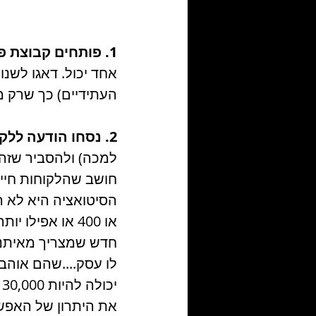
1. פותחים קבוצת פייסבוק סגורה.
 שלכם (או ללקוחות 
נמי, אז תשתמשו בו. 
2. נסחו הודעה ללקוחות -
ונתו החל ממחר. אני 
פאות. בלי ביטולים. 
 אנחנו בעידן 
 
ה תיקח חלק וכו'...