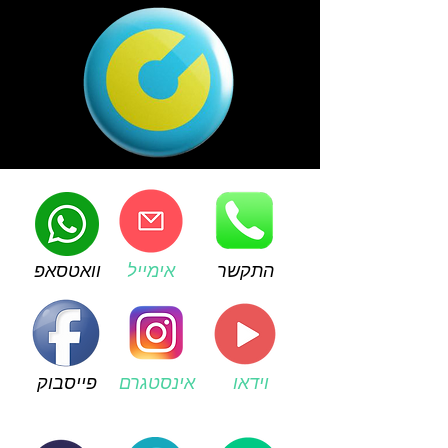
התקשר
אימייל
וואטסאפ
וידאו
אינסטגרם
פייסבוק