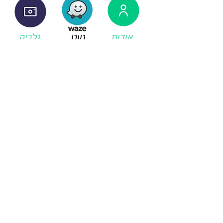
אודות
נווט
גלריה
אתר
מוזיקה לאימונים
תיאום פגישה
לחץ כאן ליצירת כרטיס אישי
by FITNESS ISRAEL GROUP.
054-4792002
כתובת: אריה