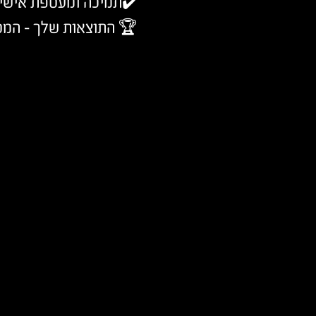
✔️תמיכה ומעטפת אישי
🏆 התוצאות שלך - המט