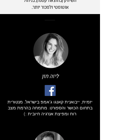
השיווק (בהוצאה קטנה), בניהול
אוטומטי ולמכור יותר.
משתתפי פאנל המקצוענים
ליזה חזן
יזמית, ייבואנית קאנגו ג'אמפ בישראל. מנטורית
בתחום הכושר והספורט. מתמחה בהרמת מצב
רוח ומפיצת אנרגיה חיובית :)