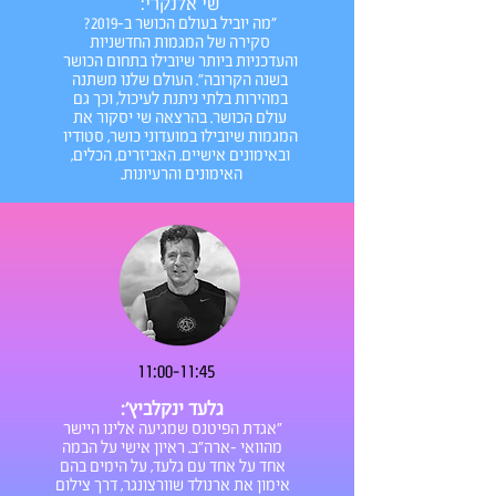
שי אלנקרי:
"מה יוביל בעולם הכושר ב-2019?
סקירה של המגמות החדשניות
והעדכניות ביותר שיובילו בתחום הכושר
בשנה הקרובה". העולם שלנו משתנה
במהירות בלתי ניתנת לעיכול, וכך גם
עולם הכושר. בהרצאה שי יסקור את
המגמות שיובילו במועדוני כושר, סטודיו
ובאימונים אישיים. האביזרים, הכלים,
האימונים והרעיונות.
11:00-11:45
גלעד ינקלביץ':
"אגדת הפיטנס שמגיעה אלינו היישר
מהוואי -ארה"ב. ראיון אישי על הבמה
אחד על אחד עם גלעד, על הימים בהם
אימון את ארנולד שוורצונגר, דרך צילום