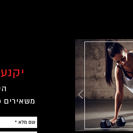
יקנע
הס
משאירים פ