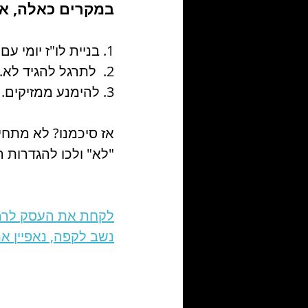
במקרים כאלה, אני שם דגש 
1. בניית לו"ז יומי עם משימות שנכתבו ערב קודם או לכל המאוחר בבוקר.
2.  לתרגל להגיד לא. להפסיק להגיד כן או לקחת כל דבר שמציעים. 
3. להימנע ממזיקים. מזיקים = התראות לכל האפליקציות האפשריות או גזלני זמן אם תרצו. 
"לא" ולכו להגדרות ה
לקחת את העסק לרמה
נשב לקפה, נאפיין א