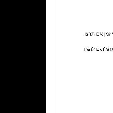
 לכתוב את ה-TO DO LIST שלכם, תתרגלו גם להגיד 